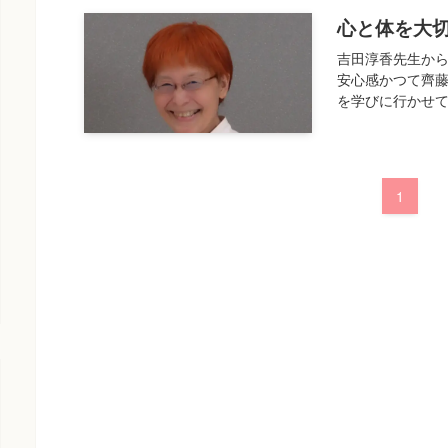
心と体を大
吉田淳香先生から
安心感かつて齊
を学びに行かせて
1