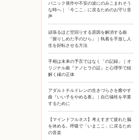
パニック発作や不安の波にのみこまれそう
な時へ｜「今ここ」に戻るためのお守り音
声
頑張るほど空回りする原因を解消する曲
『握りしめた手のひら』｜執着を手放し人
生を好転させる方法
手相は未来の予言ではなく「の記録」｜オ
リジナル曲『テノヒラの証』と心理学で紐
解く縁の正体
アダルトチルドレンの生きづらさを癒やす
曲『いい子をやめる夜』｜自己犠牲を卒業
するために
【マインドフルネス】考えすぎて疲れた脳
を休める。呼吸で「いまここ」に戻るため
の音楽