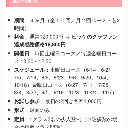
：４ヶ月（全１０回／月２回ペース・各2
期間
時間）
：通常120,000円 →
料金
ビッケのクラファン
達成感謝価格19,800円
：毎回土曜日コース／毎週金曜日コー
開催日
ス 10:30～12:30
：土曜日コース（6/14、6/21、
スケジュール
7/5、7/19、8/9、8/23、9/6、9/20、10/4、
10/18）金曜日コース（6/27、7/11、7/25、
8/8、8/22、9/5、9/19、10/3、10/24、11/7）
：最初の2回は各回1,000円
お試し参加
：対面のみ
形式
：1クラス3名の少人数制（申込多数の場
定員
合は複数クラス開講）