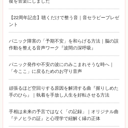
復を音楽にしました
【22周年記念】聴くだけで整う音｜音セラピープレゼ
ント
パニック障害の「予期不安」を和らげる方法｜脳の誤
作動を整える音声ワーク『波間の深呼吸』
パニック発作や不安の波にのみこまれそうな時へ｜
「今ここ」に戻るためのお守り音声
頑張るほど空回りする原因を解消する曲『握りしめた
手のひら』｜執着を手放し人生を好転させる方法
手相は未来の予言ではなく「の記録」｜オリジナル曲
『テノヒラの証』と心理学で紐解く縁の正体